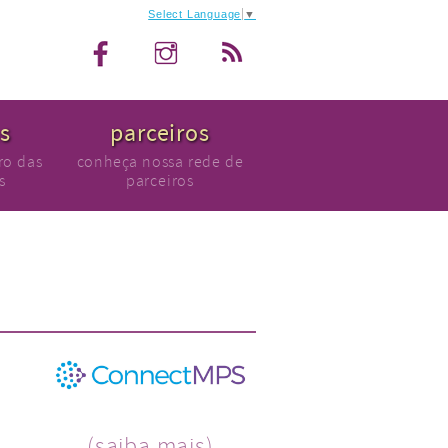
Select Language
▼
as
parceiros
ro das
conheça nossa rede de
s
parceiros
(saiba mais)