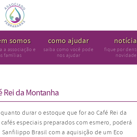
em somos
como ajudar
notíci
a a associação e
saiba como você pode
fique por dent
as famílias
nos ajudar
novidade
fé Rei da Montanha
nquanto durar o estoque que for ao Café Rei da
 cafés especiais preparados com esmero, poderá
Sanfilippo Brasil com a aquisição de um Eco