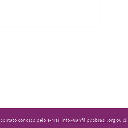
 contato conosco pelo e-mail
info@sanfilippobrasil.org
ou cl