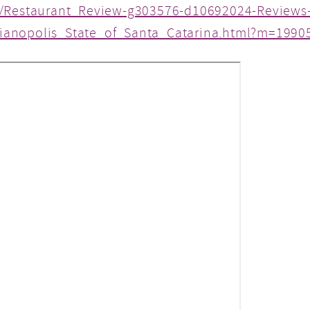
m/Restaurant_Review-g303576-d10692024-Reviews
ianopolis_State_of_Santa_Catarina.html?m=1990