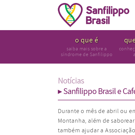
o que é
qu
saiba mais sobre a
conheç
síndrome de Sanfilippo
Notícias
▸ Sanfilippo Brasil e Ca
Durante o mês de abril ou e
Montanha, além de saborear
também ajudar a Associação 